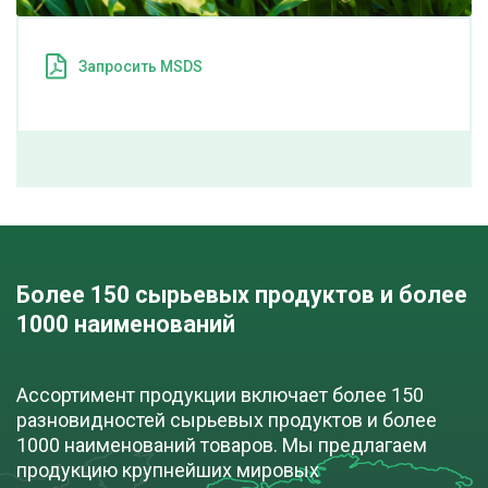
ПОД ЗАКАЗ
Запросить MSDS
Воск Fischer-tropsch SF-105
cкачать TDS
мешок (25 кг)
ПОД ЗАКАЗ
Более 150 сырьевых продуктов и более
Воск Fischer-tropsch SF-105E
1000 наименований
cкачать TDS
мешок (25 кг)
Ассортимент продукции включает более 150
разновидностей сырьевых продуктов и более
ПОД ЗАКАЗ
1000 наименований товаров. Мы предлагаем
продукцию крупнейших мировых