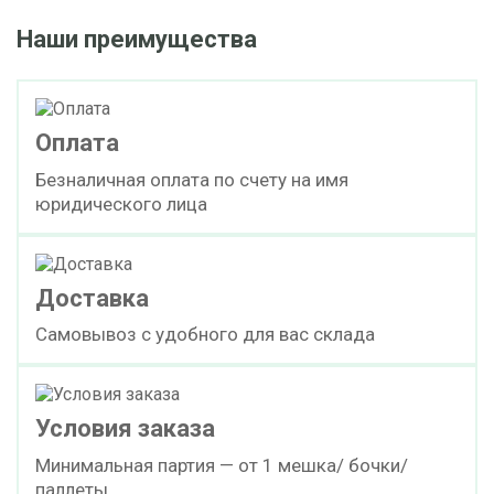
Наши преимущества
cкачать TDS
бочка (200 кг)
ПОД ЗАКАЗ
Оплата
Безналичная оплата по счету на имя
МИБК (Метилизобутилкарбинол, MIBC)
юридического лица
куб (800 кг)
Доставка
ПОД ЗАКАЗ
Самовывоз с удобного для вас склада
Окисленный полиэтиленовый воск SOP 269
Условия заказа
Минимальная партия — от 1 мешка/ бочки/
cкачать TDS
мешок (25 кг)
паллеты