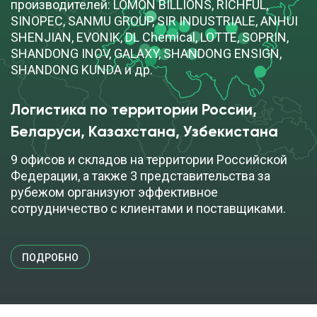
производителей: LOMON BILLIONS, RICHFUL,
SINOPEC, SANMU GROUP, SIR INDUSTRIALE, ANHUI
Диметиламинопропиламин DMAPA
SHENJIAN, EVONIK, DL Chemical, LOTTE, SOPRIN,
SHANDONG INOV, GALAXY, SHANDONG ENSIGN,
cкачать TDS
бочка (165 кг)
SHANDONG KUNDA и др.
ДОБАВИТЬ В ЗАЯВКУ
Логистика по территории России,
Беларуси, Казахстана, Узбекистана
Диэтилентриамин (ДЭТА - DETA)
9 офисов и складов на территории Российской
Федерации, а также 3 представительства за
рубежом организуют эффективное
бочка (195 кг)
сотрудничество с клиентами и поставщиками.
ПОД ЗАКАЗ
ПОДРОБНО
Компоненты RICHFUL для производства
смазочных материалов