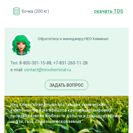
cкачать TDS
бочка (200 кг)
ПОД ЗАКАЗ
Обратитесь к менеджеру НЕО Кемикал
Аминоэтилэтаноламин
Тел. 8-800-301-15-88, +7-831-260-11-28
cкачать TDS
бочка (210 кг)
e-mail:
contact@neochemical.ru
ПОД ЗАКАЗ
ЗАДАТЬ ВОПРОС
Нео Кемикал ведущий поставщик химических
Версатиковая кислота Versatic Acid
компонентов и материалов крупнейших мировых
производителей в области добычи и транспортировки
нефти, газа, полезных ископаемых
cкачать TDS
куб (900 кг)