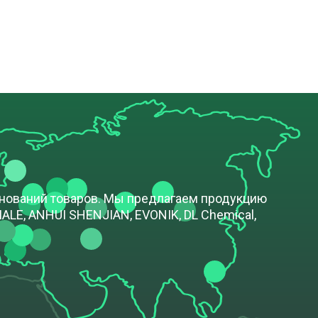
енований товаров. Мы предлагаем продукцию
LE, ANHUI SHENJIAN, EVONIK, DL Chemical,