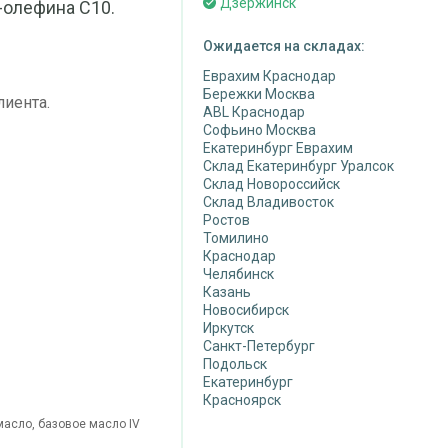
Дзержинск
-олефина C10.
Ожидается на складах:
Еврахим Краснодар
Бережки Москва
лиента.
ABL Краснодар
Софьино Москва
Екатеринбург Еврахим
Склад Екатеринбург Уралсок
Склад Новороссийск
Склад Владивосток
Ростов
Томилино
Краснодар
Челябинск
Казань
Новосибирск
Иркутск
Санкт-Петербург
Подольск
Екатеринбург
Красноярск
асло, базовое масло IV