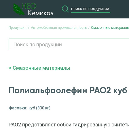
Продукция
Автомобильная промышленность
Смазочные материал
Продукция
Потребите
Смазочные материалы
Полиальфаолефин PAO2 куб (
Фасовка:
куб (830 кг)
PAO2 представляет собой гидрированную синтет