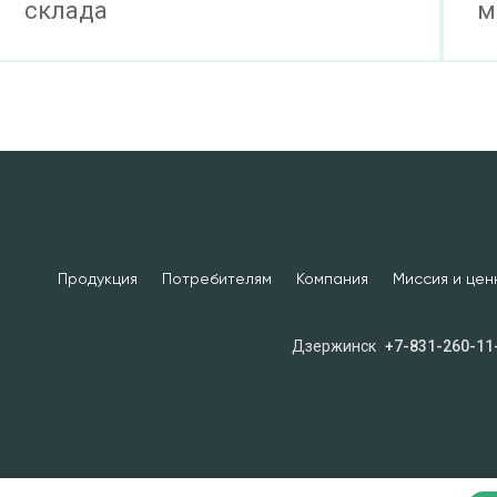
ДОБАВИТЬ В ЗАЯВКУ
склада
м
TDS
cкачать
220 кг)
ПОД ЗАКАЗ
TDS
cкачать
250 кг)
ДОБАВИТЬ В ЗАЯВКУ
TDS
Продукция
Потребителям
Компания
Миссия и цен
cкачать
250 кг)
ПОД ЗАКАЗ
TDS
Дзержинск
+7-831-260-11
25 кг)
ПОД ЗАКАЗ