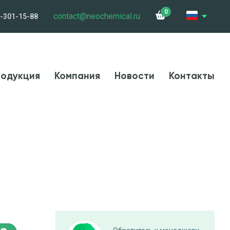
0
contact@neochemical.ru
-301-15-88
и
Сотрудничество
Контакты
Карьера
одукция
Компания
Новости
Контакты