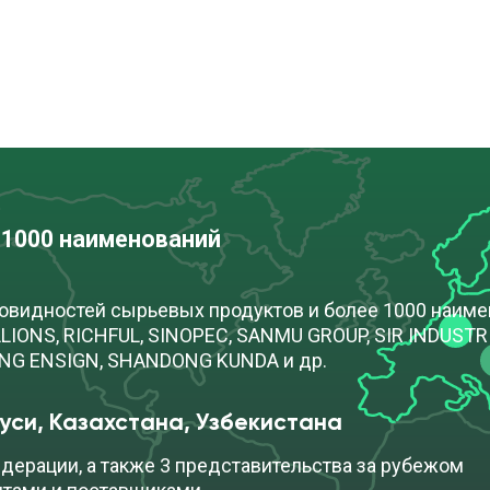
cкачать
50 кг)
ДОБАВИТЬ В ЗАЯВКУ
TDS
cкачать
185 кг)
ПОД ЗАКАЗ
TDS
 1000 наименований
новидностей сырьевых продуктов и более 1000 наим
50 кг)
ПОД ЗАКАЗ
IONS, RICHFUL, SINOPEC, SANMU GROUP, SIR INDUSTRIA
ONG ENSIGN, SHANDONG KUNDA и др.
уси, Казахстана, Узбекистана
cкачать
а (25 кг)
ПОД ЗАКАЗ
TDS
дерации, а также 3 представительства за рубежом