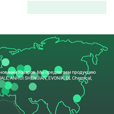
енований товаров. Мы предлагаем продукцию
LE, ANHUI SHENJIAN, EVONIK, DL Chemical,