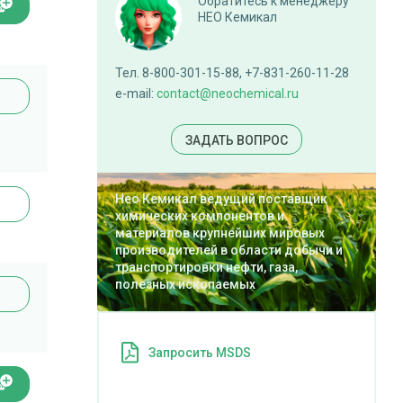
Обратитесь к менеджеру
НЕО Кемикал
Тел. 8-800-301-15-88, +7-831-260-11-28
e-mail:
contact@neochemical.ru
ЗАДАТЬ ВОПРОС
Нео Кемикал ведущий поставщик
химических компонентов и
материалов крупнейших мировых
производителей в области добычи и
транспортировки нефти, газа,
полезных ископаемых
Запросить MSDS