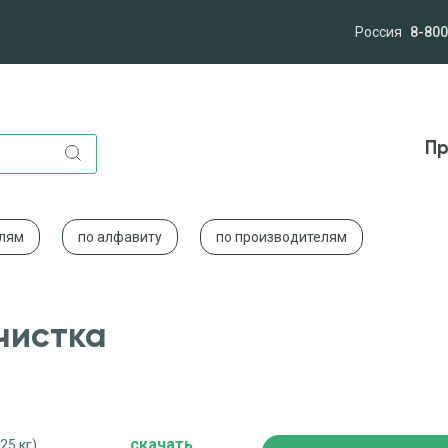
Россия
8-800
лям
Компания
Миссия и ценности
Новост
Пр
слям
по алфавиту
по производителям
чистка
cкачать
25 кг)