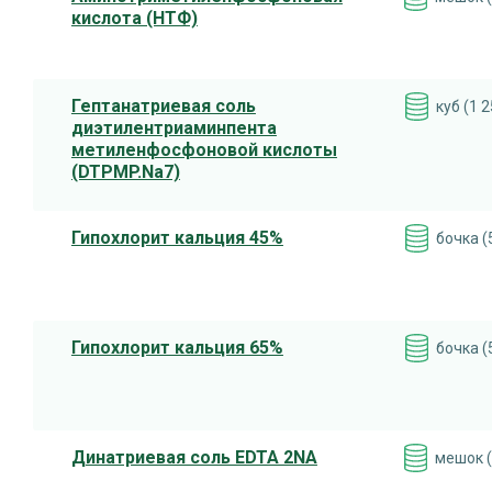
кислота (НТФ)
Гептанатриевая соль
куб (1 2
диэтилентриаминпента
метиленфосфоновой кислоты
(DTPMP.Na7)
Гипохлорит кальция 45%
бочка (
Гипохлорит кальция 65%
бочка (
Динатриевая соль EDTA 2NA
мешок (