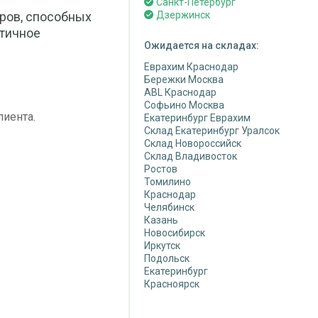
Санкт-Петербург
ров, способных
Дзержинск
стичное
Ожидается на складах:
Еврахим Краснодар
Бережки Москва
ABL Краснодар
Софьино Москва
лиента.
Екатеринбург Еврахим
Склад Екатеринбург Уралсок
Склад Новороссийск
Склад Владивосток
Ростов
Томилино
Краснодар
Челябинск
Казань
Новосибирск
Иркутск
Подольск
Екатеринбург
Красноярск