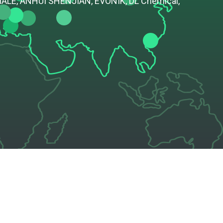
LE, ANHUI SHENJIAN, EVONIK, DL Chemical,