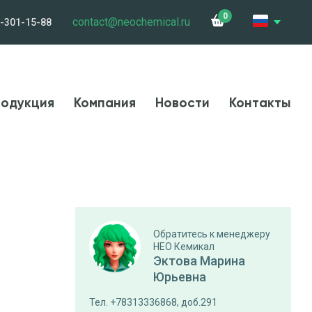
0
contact@neochemical.ru
-301-15-88
и
Сотрудничество
Контакты
Карьера
одукция
Компания
Новости
Контакты
Обратитесь к менеджеру
НЕО Кемикал
Эктова Марина
Юрьевна
Тел. +78313336868, доб.291