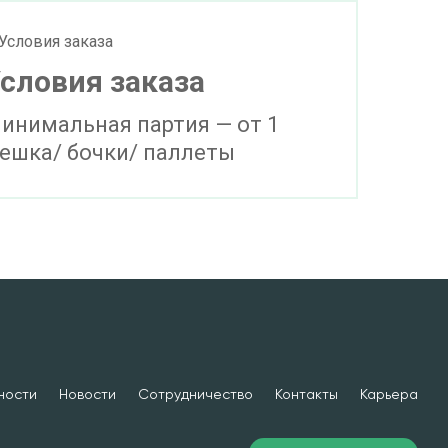
словия заказа
инимальная партия — от 1
ешка/ бочки/ паллеты
ности
Новости
Сотрудничество
Контакты
Карьера