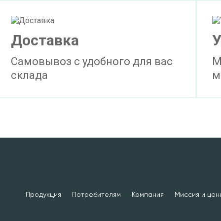
Доставка
У
Самовывоз с удобного для вас
М
склада
м
Продукция
Потребителям
Компания
Миссия и цен