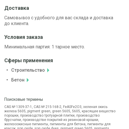
Доставка
Самовывоз с удобного для вас склада и доставка
до клиента.
Условия заказа
Минимальная партия: 1 тарное место.
Сферы применения
Строительство
Бетон
Поисковые термины
CAS № 1309-37-1, CAS № 215-168-2, FeASFe2O3, зеленая окись
железа 5605, pigment green, green 5605, 5605, красящее вещество
порошки, производство тротуарной плитки, производство
брусчатки, производстве покрытий из резиновой крошки,
железоокисные пигменты, пигменты для бетона, пигменты для
красок, iron oxide, iron oxide dyes, pigment green 5605, pigments