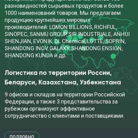
ПОД ЗАКАЗ
разновидностей сырьевых продуктов и более
1000 наименований товаров. Мы предлагаем
продукцию крупнейших мировых
производителей: LOMON BILLIONS, RICHFUL,
Минеральное (Вазелиновое) масло
SINOPEC, SANMU GROUP, SIR INDUSTRIALE, ANHUI
SHENJIAN, EVONIK, DL Chemical, LOTTE, SOPRIN,
cкачать TDS
SHANDONG INOV, GALAXY, SHANDONG ENSIGN,
бочка (162 кг)
SHANDONG KUNDA и др.
ПОД ЗАКАЗ
Логистика по территории России,
Беларуси, Казахстана, Узбекистана
Минеральное (Вазелиновое) масло
9 офисов и складов на территории Российской
Федерации, а также 3 представительства за
cкачать TDS
бочка (162 кг)
рубежом организуют эффективное
сотрудничество с клиентами и поставщиками.
ПОД ЗАКАЗ
ПОДРОБНО