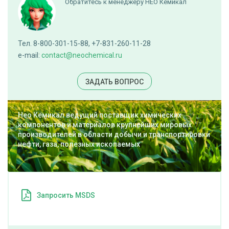
Обратитесь к менеджеру НЕО Кемикал
Глюконо-дельта-лактон
Тел. 8-800-301-15-88, +7-831-260-11-28
cкачать TDS
мешок (25 кг)
e-mail:
contact@neochemical.ru
ПОД ЗАКАЗ
ЗАДАТЬ ВОПРОС
Нео Кемикал ведущий поставщик химических
Глицерин
компонентов и материалов крупнейших мировых
производителей в области добычи и транспортировки
нефти, газа, полезных ископаемых
cкачать TDS
бочка (250 кг)
ПОД ЗАКАЗ
Запросить MSDS
Гликолевая кислота