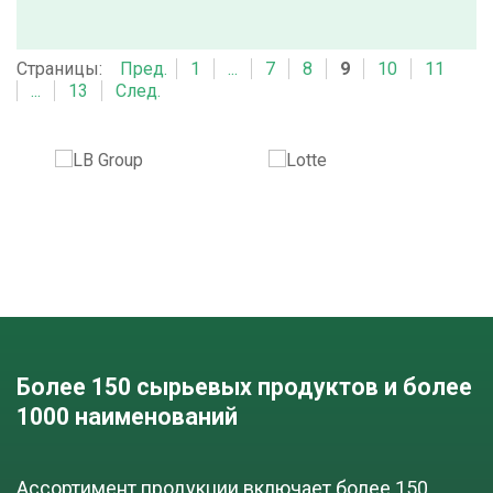
cкачать TDS
бочка (250 кг)
Страницы:
Пред.
1
...
7
8
9
10
11
...
13
След.
ПОД ЗАКАЗ
Бутилгликольацетат
cкачать TDS
куб (950 кг)
ДОБАВИТЬ В ЗАЯВКУ
Более 150 сырьевых продуктов и более
Бензиловый спирт косметический
1000 наименований
cкачать TDS
канистра (25 кг)
Ассортимент продукции включает более 150