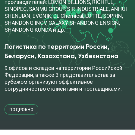
производителей: LOMON BILLIONS, RICHFUL,
SINOPEC, SANMU GROUP, SIR INDUSTRIALE, ANHUI
SHENJIAN, EVONIK, DL Chemical, LOTTE, SOPRIN,
cкачать TDS
кор (25 кг)
SHANDONG INOV, GALAXY, SHANDONG ENSIGN,
SHANDONG KUNDA и др.
ДОБАВИТЬ В ЗАЯВКУ
Логистика по территории России,
Ацетат натрия ангидрид
Беларуси, Казахстана, Узбекистана
9 офисов и складов на территории Российской
cкачать TDS
Федерации, а также 3 представительства за
мешок (25 кг)
рубежом организуют эффективное
сотрудничество с клиентами и поставщиками.
ПОД ЗАКАЗ
ПОДРОБНО
Ацетат натрия ангидрид JIANGSU KOLOD
cкачать TDS
мешок (25 кг)