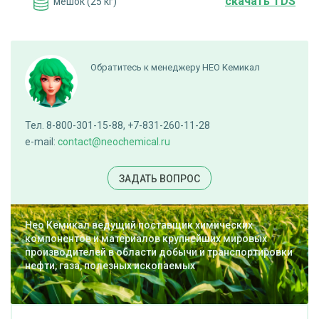
cкачать TDS
мешок (25 кг)
ПОД ЗАКАЗ
Обратитесь к менеджеру НЕО Кемикал
Альгинат натрия BOL05
Тел. 8-800-301-15-88, +7-831-260-11-28
cкачать TDS
мешок (25 кг)
e-mail:
contact@neochemical.ru
ДОБАВИТЬ В ЗАЯВКУ
ЗАДАТЬ ВОПРОС
Нео Кемикал ведущий поставщик химических
Аскорбиновая кислота
компонентов и материалов крупнейших мировых
производителей в области добычи и транспортировки
нефти, газа, полезных ископаемых
cкачать TDS
кор (25 кг)
ДОБАВИТЬ В ЗАЯВКУ