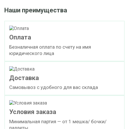
Наши преимущества
ДОБАВИТЬ В ЗАЯВКУ
Бензоат натрия гранулы
Оплата
Безналичная оплата по счету на имя
cкачать TDS
мешок (25 кг)
юридического лица
ДОБАВИТЬ В ЗАЯВКУ
Доставка
Самовывоз с удобного для вас склада
Бензоат натрия порошок
cкачать TDS
мешок (25 кг)
Условия заказа
ДОБАВИТЬ В ЗАЯВКУ
Минимальная партия — от 1 мешка/ бочки/
паллеты