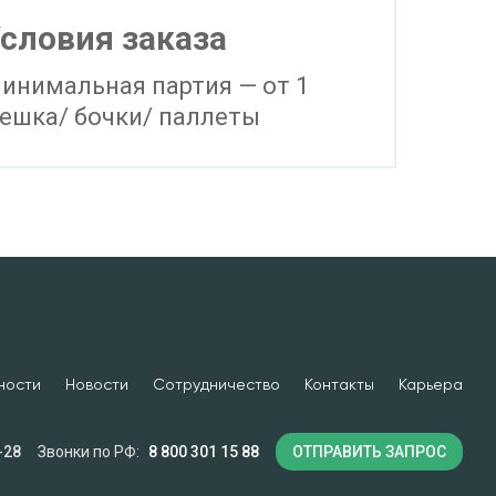
словия заказа
инимальная партия — от 1
ешка/ бочки/ паллеты
ности
Новости
Сотрудничество
Контакты
Карьера
-28
Звонки по РФ:
8 800 301 15 88
ОТПРАВИТЬ ЗАПРОС