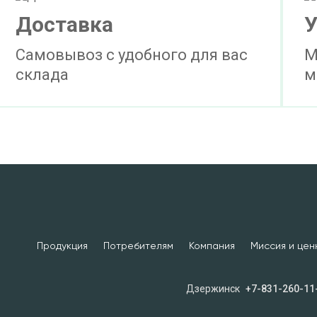
Доставка
У
Самовывоз с удобного для вас
М
склада
м
Продукция
Потребителям
Компания
Миссия и цен
Дзержинск
+7-831-260-11