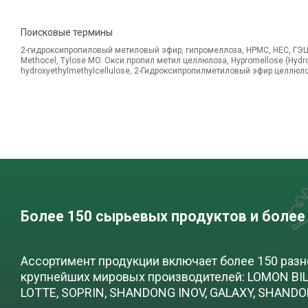
Поисковые термины
2-гидроксипропиловый метиловый эфир, гипромеллоза, HPMC, HEC, ГЭЦ,
Methocel, Tylose MO. Окси пропил метил целлюлоза, Hypromellose (Hydrox
hydroxyethylmethylcellulose, 2-Гидроксипропилметиловый эфир целлюл
Более 150 сырьевых продуктов и более
Ассортимент продукции включает более 150 раз
крупнейших мировых производителей: LOMON BILL
LOTTE, SOPRIN, SHANDONG INOV, GALAXY, SHAND