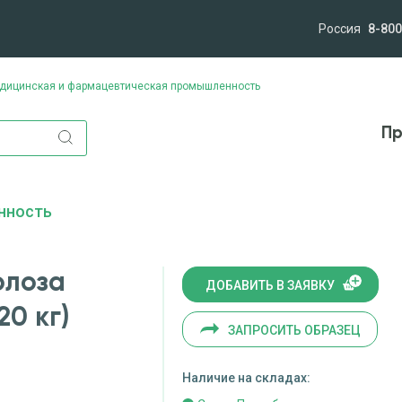
Россия
8-800
дицинская и фармацевтическая промышленность
лям
Компания
Миссия и ценности
Новост
Пр
нность
юлоза
ДОБАВИТЬ В ЗАЯВКУ
0 кг)
ЗАПРОСИТЬ ОБРАЗЕЦ
Наличие на складах: