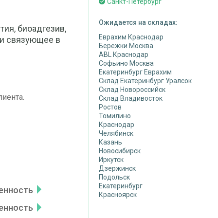
Санкт-Петербург
Ожидается на складах:
тия, биоадгезив,
Еврахим Краснодар
 и связующее в
Бережки Москва
ABL Краснодар
Софьино Москва
Екатеринбург Еврахим
Склад Екатеринбург Уралсок
Склад Новороссийск
лиента.
Склад Владивосток
Ростов
Томилино
Краснодар
Челябинск
Казань
Новосибирск
Иркутск
Дзержинск
Подольск
Екатеринбург
енность
Красноярск
енность