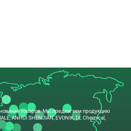
енований товаров. Мы предлагаем продукцию
LE, ANHUI SHENJIAN, EVONIK, DL Chemical,