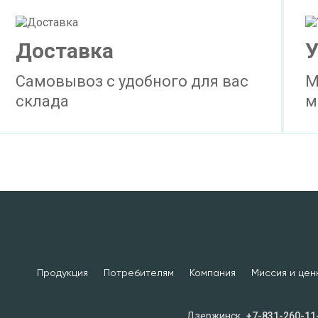
Доставка
У
Самовывоз с удобного для вас
М
склада
м
Продукция
Потребителям
Компания
Миссия и цен
Дзержинск
+7-831-260-11