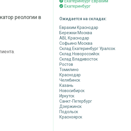
Екатеринбург Еврахим
Екатеринбург
катор реологии в
Ожидается на складах:
Еврахим Краснодар
Бережки Москва
ABL Краснодар
Софьино Москва
Склад Екатеринбург Уралсок
лиента.
Склад Новороссийск
Склад Владивосток
Ростов
Томилино
Краснодар
Челябинск
Казань
Новосибирск
Иркутск
Санкт-Петербург
Дзержинск
Подольск
Красноярск