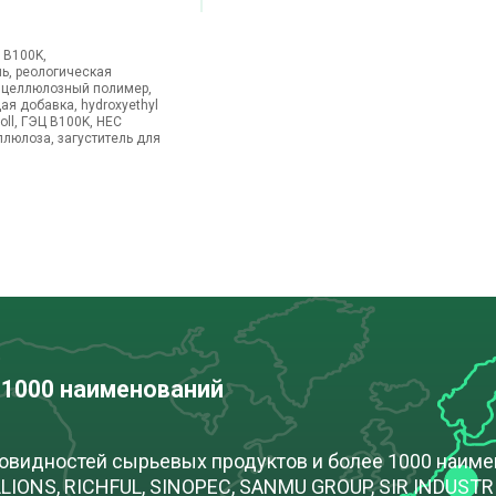
 B100K,
ь, реологическая
 целлюлозный полимер,
я добавка, hydroxyethyl
oll, ГЭЦ B100K, HEC
люлоза, загуститель для
 1000 наименований
новидностей сырьевых продуктов и более 1000 наим
IONS, RICHFUL, SINOPEC, SANMU GROUP, SIR INDUSTRIA