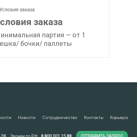
словия заказа
инимальная партия — от 1
ешка/ бочки/ паллеты
ности
Новости
Сотрудничество
Контакты
Карьера
-28
Звонки по РФ:
8 800 301 15 88
ОТПРАВИТЬ ЗАПРОС