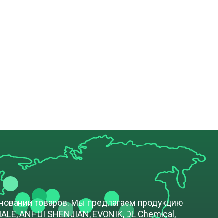
енований товаров. Мы предлагаем продукцию
LE, ANHUI SHENJIAN, EVONIK, DL Chemical,