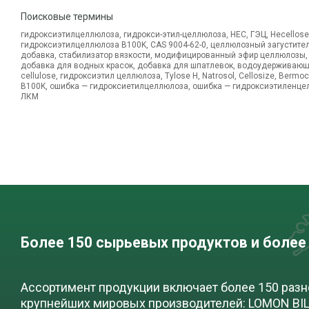
Поисковые термины
гидроксиэтилцеллюлоза, гидрокси-этил-целлюлоза, HEC, ГЭЦ, Hecellose
гидроксиэтилцеллюлоза B100K, CAS 9004-62-0, целлюлозный загустител
добавка, стабилизатор вязкости, модифицированный эфир целлюлозы,
добавка для водных красок, добавка для шпатлевок, водоудерживающа
cellulose, гидроксиэтил целлюлоза, Tylose H, Natrosol, Cellosize, Bermoc
B100K, ошибка — гидроксиетилцеллюлоза, ошибка — гидроксиэтиленцел
ЛКМ
Более 150 сырьевых продуктов и более
Ассортимент продукции включает более 150 раз
крупнейших мировых производителей: LOMON BILL