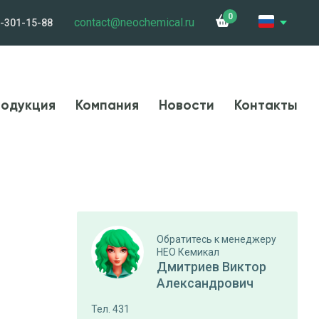
0
contact@neochemical.ru
-301-15-88
и
Сотрудничество
Контакты
Карьера
одукция
Компания
Новости
Контакты
Обратитесь к менеджеру
НЕО Кемикал
Дмитриев Виктор
Александрович
Тел. 431