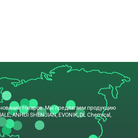
енований товаров. Мы предлагаем продукцию
LE, ANHUI SHENJIAN, EVONIK, DL Chemical,