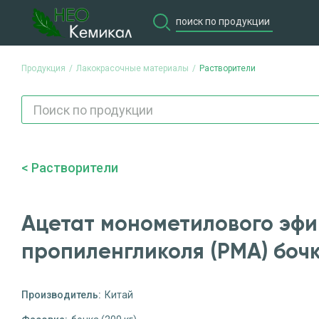
Продукция
Лакокрасочные материалы
Растворители
Продукция
Потребите
Растворители
Ацетат монометилового эф
пропиленгликоля (РМА) бочка
Производитель:
Китай