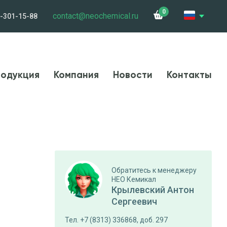
0
contact@neochemical.ru
-301-15-88
и
Сотрудничество
Контакты
Карьера
одукция
Компания
Новости
Контакты
Обратитесь к менеджеру
НЕО Кемикал
Крылевский Антон
Сергеевич
Тел. +7 (8313) 336868, доб. 297