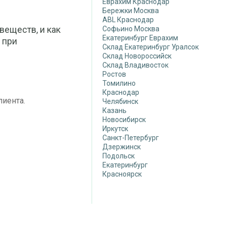
Еврахим Краснодар
Бережки Москва
ABL Краснодар
еществ, и как
Софьино Москва
Екатеринбург Еврахим
 при
Склад Екатеринбург Уралсок
Склад Новороссийск
Склад Владивосток
Ростов
Томилино
Краснодар
лиента.
Челябинск
Казань
Новосибирск
Иркутск
Санкт-Петербург
Дзержинск
Подольск
Екатеринбург
Красноярск