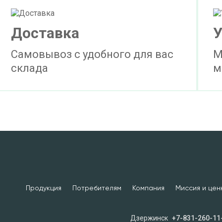
Доставка
У
Самовывоз с удобного для вас
М
склада
м
Продукция
Потребителям
Компания
Миссия и цен
Дзержинск
+7-831-260-11