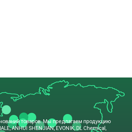
енований товаров. Мы предлагаем продукцию
LE, ANHUI SHENJIAN, EVONIK, DL Chemical,