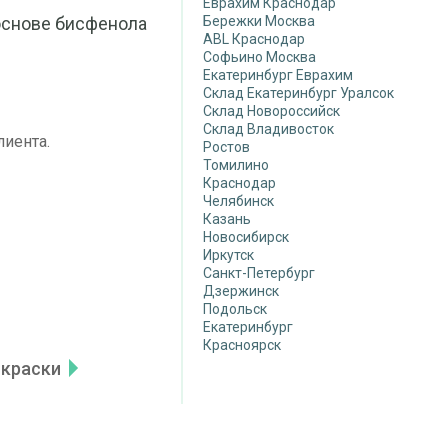
Еврахим Краснодар
основе бисфенола
Бережки Москва
ABL Краснодар
Софьино Москва
Екатеринбург Еврахим
Склад Екатеринбург Уралсок
Склад Новороссийск
Склад Владивосток
лиента.
Ростов
Томилино
Краснодар
Челябинск
Казань
Новосибирск
Иркутск
Санкт-Петербург
Дзержинск
Подольск
Екатеринбург
Красноярск
 краски