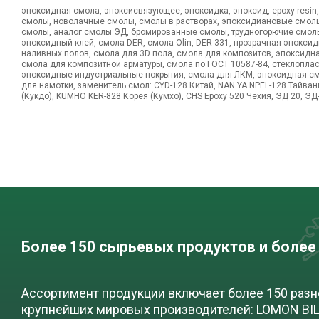
эпоксидная смола, эпоксисвязующее, эпоксидка, эпоксид, epoxy resin
смолы, новолачные смолы, смолы в растворах, эпоксидиановые смол
смолы, аналог смолы ЭД, бромированные смолы, трудногорючие смолы
эпоксидный клей, смола DER, смола Olin, DER 331, прозрачная эпокси
наливных полов, смола для 3D пола, смола для композитов, эпоксидн
смола для композитной арматуры, смола по ГОСТ 10587-84, стеклопла
эпоксидные индустриальные покрытия, смола для ЛКМ, эпоксидная см
для намотки, заменитель смол: CYD-128 Китай, NAN YA NPEL-128 Тайван
(Кукдо), KUMHO KER-828 Корея (Кумхо), CHS Epoxy 520 Чехия, ЭД 20, ЭД-
Более 150 сырьевых продуктов и более
Ассортимент продукции включает более 150 раз
крупнейших мировых производителей: LOMON BILL