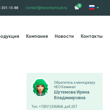
0
contact@neochemical.ru
-301-15-88
и
Сотрудничество
Контакты
Карьера
одукция
Компания
Новости
Контакты
Обратитесь к менеджеру
НЕО Кемикал
Шутемова Ирина
Владимировна
Тел. +7(831)336868, доб.207