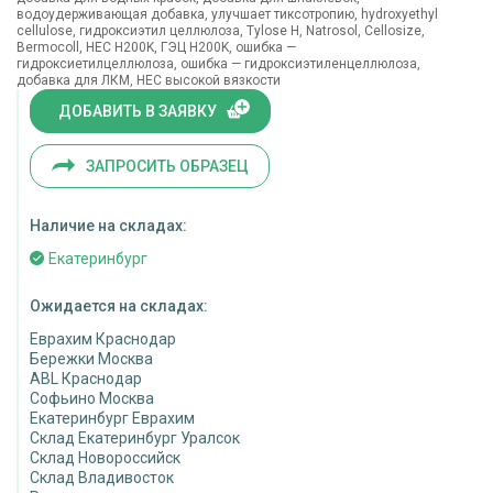
водоудерживающая добавка, улучшает тиксотропию, hydroxyethyl
cellulose, гидроксиэтил целлюлоза, Tylose H, Natrosol, Cellosize,
Bermocoll, HEC H200K, ГЭЦ H200K, ошибка —
гидроксиетилцеллюлоза, ошибка — гидроксиэтиленцеллюлоза,
добавка для ЛКМ, HEC высокой вязкости
ДОБАВИТЬ В ЗАЯВКУ
ЗАПРОСИТЬ ОБРАЗЕЦ
Наличие на складах:
Екатеринбург
Ожидается на складах:
Еврахим Краснодар
Бережки Москва
ABL Краснодар
Софьино Москва
Екатеринбург Еврахим
Склад Екатеринбург Уралсок
Склад Новороссийск
Склад Владивосток