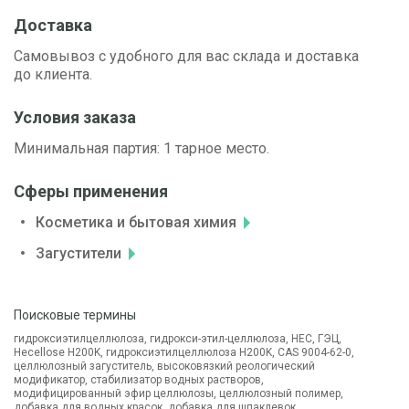
Доставка
Самовывоз с удобного для вас склада и доставка
до клиента.
Условия заказа
Минимальная партия: 1 тарное место.
Сферы применения
Косметика и бытовая химия
Загустители
Поисковые термины
гидроксиэтилцеллюлоза, гидрокси-этил-целлюлоза, HEC, ГЭЦ,
Hecellose H200K, гидроксиэтилцеллюлоза H200K, CAS 9004-62-0,
целлюлозный загуститель, высоковязкий реологический
модификатор, стабилизатор водных растворов,
модифицированный эфир целлюлозы, целлюлозный полимер,
добавка для водных красок, добавка для шпаклевок,