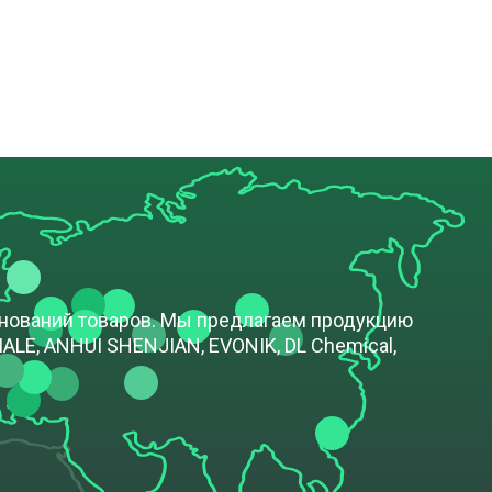
енований товаров. Мы предлагаем продукцию
LE, ANHUI SHENJIAN, EVONIK, DL Chemical,