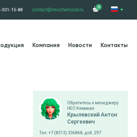
0
contact@neochemical.ru
-301-15-88
и
Сотрудничество
Контакты
Карьера
одукция
Компания
Новости
Контакты
Обратитесь к менеджеру
НЕО Кемикал
Крылевский Антон
Сергеевич
Тел. +7 (8313) 336868, доб. 297