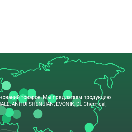
енований товаров. Мы предлагаем продукцию
LE, ANHUI SHENJIAN, EVONIK, DL Chemical,