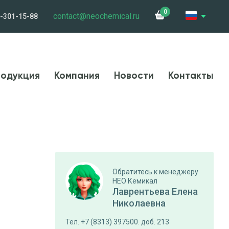
0
contact@neochemical.ru
-301-15-88
и
Сотрудничество
Контакты
Карьера
одукция
Компания
Новости
Контакты
Обратитесь к менеджеру
НЕО Кемикал
Лаврентьева Елена
Николаевна
Тел. +7 (8313) 397500. доб. 213