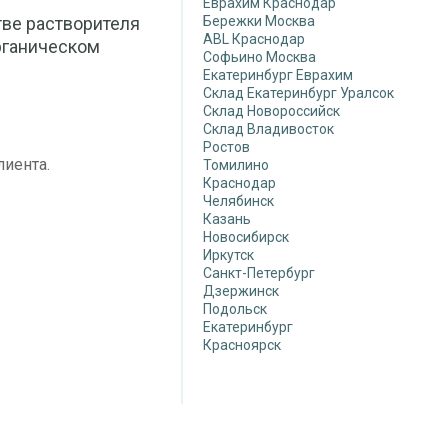
Еврахим Краснодар
тве растворителя
Бережки Москва
ABL Краснодар
рганическом
Софьино Москва
Екатеринбург Еврахим
Склад Екатеринбург Уралсок
Склад Новороссийск
Склад Владивосток
Ростов
лиента.
Томилино
Краснодар
Челябинск
Казань
Новосибирск
Иркутск
Санкт-Петербург
Дзержинск
Подольск
Екатеринбург
Красноярск