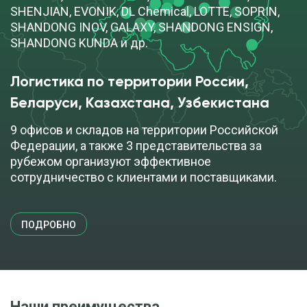
SHENJIAN, EVONIK, DL Chemical, LOTTE, SOPRIN,
Отвердитель марки D.E.Н. 1450
SHANDONG INOV, GALAXY, SHANDONG ENSIGN,
SHANDONG KUNDA и др.
cкачать TDS
бочка (180 кг)
Логистика по территории России,
ПОД ЗАКАЗ
Беларуси, Казахстана, Узбекистана
9 офисов и складов на территории Российской
Отвердитель марки D.E.Н. 1501
Федерации, а также 3 представительства за
рубежом организуют эффективное
сотрудничество с клиентами и поставщиками.
cкачать TDS
бочка (180 кг)
ПОД ЗАКАЗ
ПОДРОБНО
Отвердитель марки D.E.Н. 4060
Наши преимущества