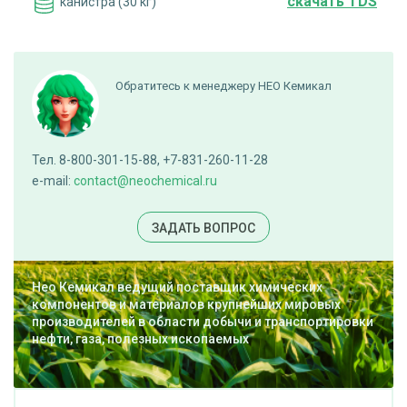
cкачать TDS
канистра (30 кг)
ПОД ЗАКАЗ
Обратитесь к менеджеру НЕО Кемикал
Бутанокс М 50
Тел. 8-800-301-15-88, +7-831-260-11-28
cкачать TDS
канистра (30 кг)
e-mail:
contact@neochemical.ru
ПОД ЗАКАЗ
ЗАДАТЬ ВОПРОС
Нео Кемикал ведущий поставщик химических
Бутанокс М 60
компонентов и материалов крупнейших мировых
производителей в области добычи и транспортировки
нефти, газа, полезных ископаемых
cкачать TDS
канистра (30 кг)
ПОД ЗАКАЗ