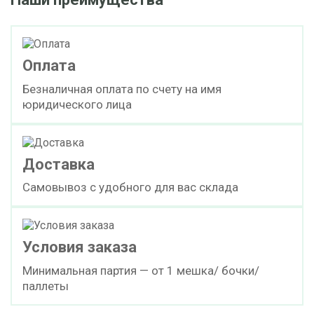
cкачать TDS
бочка (200 кг)
ПОД ЗАКАЗ
Оплата
Безналичная оплата по счету на имя
Отвердитель марки D.E.Н. 615
юридического лица
cкачать TDS
бочка (200 кг)
Доставка
ПОД ЗАКАЗ
Самовывоз с удобного для вас склада
Отвердитель марки D.E.Н. 804
Условия заказа
Минимальная партия — от 1 мешка/ бочки/
cкачать TDS
бочка (200 кг)
паллеты
ПОД ЗАКАЗ