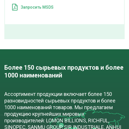
Запросить MSDS
Изометилтетрагидрофталевый ангидрид
МТГФА (MTHPA)
cкачать TDS
бочка (220 кг)
ДОБАВИТЬ В ЗАЯВКУ
Более 150 сырьевых продуктов и более
1000 наименований
Отвердитель HAA (HH8080)
Ассортимент продукции включает более 150
мешок (20 кг)
разновидностей сырьевых продуктов и более
1000 наименований товаров. Мы предлагаем
ПОД ЗАКАЗ
продукцию крупнейших мировых
производителей: LOMON BILLIONS, RICHFUL,
SINOPEC, SANMU GROUP, SIR INDUSTRIALE, ANHUI