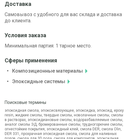
Доставка
Самовывоз с удобного для вас склада и доставка
до клиента.
Условия заказа
Минимальная партия: 1 тарное место.
Сферы применения
Композиционные материалы
Эпоксидные системы
Поисковые термины
эпоксидная смола, эпоксисвязующее, эпоксидка, эпоксид, epoxy
resin, жидкие смолы, твердые смолы, новолачные смолы, смолы
в растворах, эпоксидиановые смолы, водоразбавляемые смолы,
аналог смолы ЭД, бромированные смолы, трудногорючие смолы,
огнестойкие покрытия, эпоксидный клей, смола DER, смола Olin,
DER 331, прозрачная эпоксидная смола, смола для наливных
полов, смола для 3D пола, смола для композитов, эпоксидная