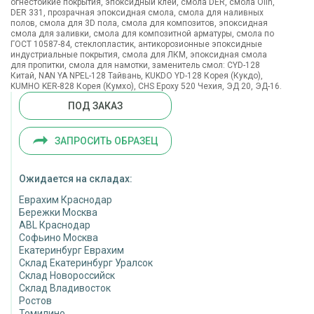
огнестойкие покрытия, эпоксидный клей, смола DER, смола Olin,
DER 331, прозрачная эпоксидная смола, смола для наливных
полов, смола для 3D пола, смола для композитов, эпоксидная
смола для заливки, смола для композитной арматуры, смола по
ГОСТ 10587-84, стеклопластик, антикорозионные эпоксидные
индустриальные покрытия, смола для ЛКМ, эпоксидная смола
для пропитки, смола для намотки, заменитель смол: CYD-128
Китай, NAN YA NPEL-128 Тайвань, KUKDO YD-128 Корея (Кукдо),
KUMHO KER-828 Корея (Кумхо), CHS Epoxy 520 Чехия, ЭД 20, ЭД-16.
ПОД ЗАКАЗ
ЗАПРОСИТЬ ОБРАЗЕЦ
Ожидается на складах:
Еврахим Краснодар
Бережки Москва
ABL Краснодар
Софьино Москва
Екатеринбург Еврахим
Склад Екатеринбург Уралсок
Склад Новороссийск
Склад Владивосток
Ростов
Томилино