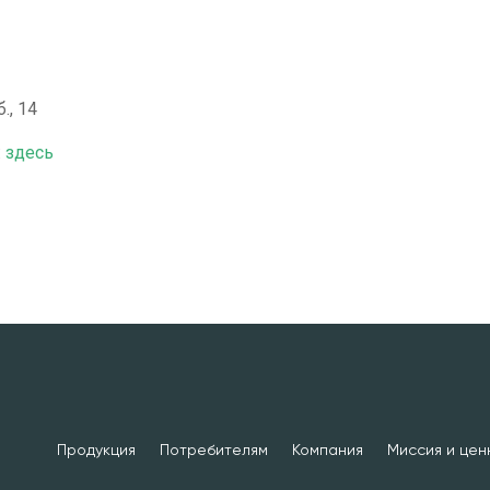
., 14
:
здесь
Продукция
Потребителям
Компания
Миссия и цен