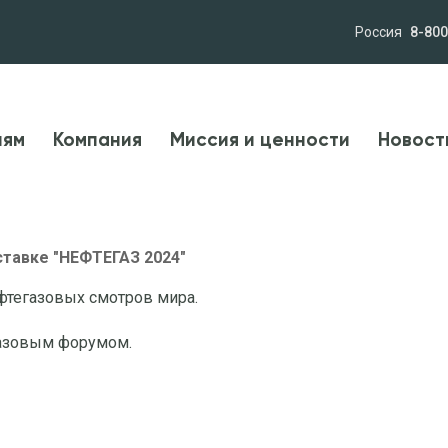
Россия
8-800
лям
Компания
Миссия и ценности
Новост
лям
Компания
Миссия и ценности
Новост
тавке "НЕФТЕГАЗ 2024"
фтегазовых смотров мира.
газовым форумом.