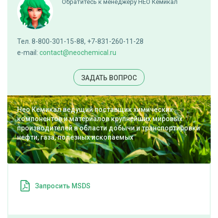
Обратитесь к менеджеру НЕО Кемикал
Двуокись титана марки R-216
Тел. 8-800-301-15-88, +7-831-260-11-28
e-mail:
contact@neochemical.ru
cкачать TDS
мешок (25 кг)
ЗАДАТЬ ВОПРОС
ПОД ЗАКАЗ
Нео Кемикал ведущий поставщик химических
компонентов и материалов крупнейших мировых
Д-Пантенол 75%
производителей в области добычи и транспортировки
нефти, газа, полезных ископаемых
cкачать TDS
барабан (20 кг)
ПОД ЗАКАЗ
Запросить MSDS
Гуаровая камедь MAI-270