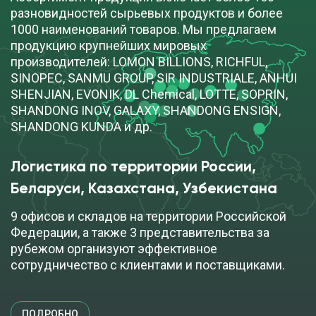
разновидностей сырьевых продуктов и более
ПОД ЗАКАЗ
1000 наименований товаров. Мы предлагаем
продукцию крупнейших мировых
производителей: LOMON BILLIONS, RICHFUL,
SINOPEC, SANMU GROUP, SIR INDUSTRIALE, ANHUI
Глюконат натрия
SHENJIAN, EVONIK, DL Chemical, LOTTE, SOPRIN,
SHANDONG INOV, GALAXY, SHANDONG ENSIGN,
cкачать TDS
мешок (25 кг)
SHANDONG KUNDA и др.
ДОБАВИТЬ В ЗАЯВКУ
Логистика по территории России,
Беларуси, Казахстана, Узбекистана
Глутамат натрия
9 офисов и складов на территории Российской
Федерации, а также 3 представительства за
рубежом организуют эффективное
cкачать TDS
мешок (25 кг)
сотрудничество с клиентами и поставщиками.
ДОБАВИТЬ В ЗАЯВКУ
ПОДРОБНО